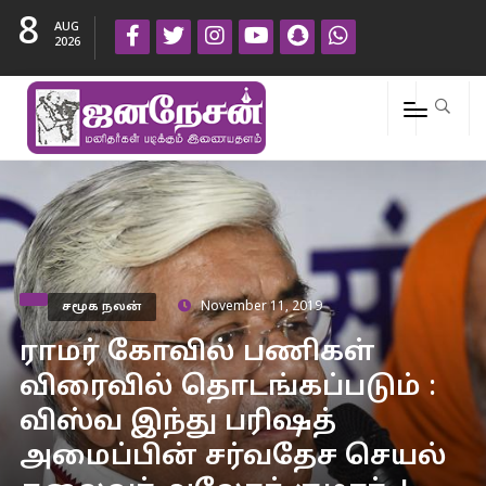
8
AUG
2026
சமூக நலன்
November 11, 2019
ராமர் கோவில் பணிகள்
விரைவில் தொடங்கப்படும் :
விஸ்வ இந்து பரிஷத்
அமைப்பின் சர்வதேச செயல்