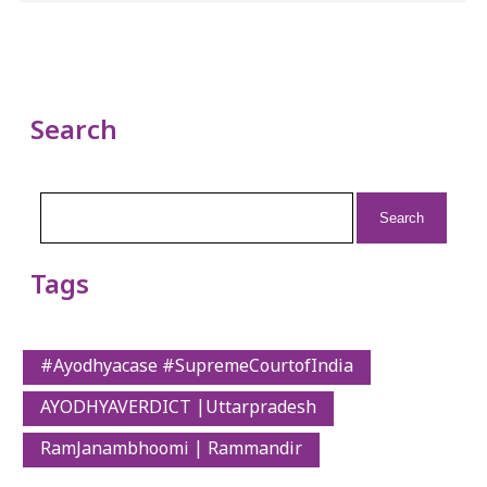
Search
Search
for:
Tags
#Ayodhyacase #SupremeCourtofIndia
AYODHYAVERDICT |Uttarpradesh
RamJanambhoomi | Rammandir