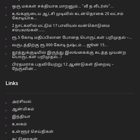
ஒரு மக்கள் சக்தியாக மாறனும்… “வீ த லீடர்ஸ்”…
உங்களுடைய ஆட்சி முடிவில் கடன்தொகை 20 லட்சம்
கோடியாக…
2 நாட்களில் மட்டும் 17 பாலியல் வன்கொடுமை
சம்பவங்கள்……
ரூ.5 கோடி மதிப்பிலான போதை பொருட்கள் பறிமுதல் –…
வருடத்திற்கு ரூ.800 கோடி நஷ்டம் … ஜூன் 15…
தூத்துக்குடியில் இருந்து இலங்கைக்கு கடத்த முயன்ற
பொருட்கள் பறிமுதல்…!
பிரதமராக பதவியேற்று 12 ஆண்டுகள் நிறைவு –
நேருவின்…
Links
அரசியல்
ஆன்மிகம்
இந்தியா
உலகம்
உள்ளூர் செய்திகள்
கட்டுரைகள்