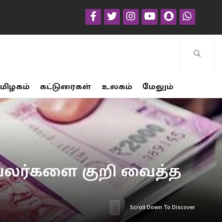
மிழகம்
கட்டுரைகள்
உலகம்
மேலும்
ுவலர்களை குறி வைத்த
Scroll Down To Discover