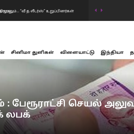
ாறனும்… “வீ த லீடர்ஸ்” உறுப்பினர்கள்
டிவில் கடன்தொகை 20 லட்சம் கோடியாக
ன்
சினிமா துளிகள்
விளையாட்டு
இந்தியா
த
…
17 பாலியல் வன்கொடுமை சம்பவங்கள்… சட்டம்
ர்கட்சிகள் விவாதத்தில் இருந்து தப்பியோட
ிய அமைச்சர் கிரண்…
னையில் முதலமைச்சர் விஜய் மவுனம்
் : பேரூராட்சி செயல் அல
் லபக்
திமுக…