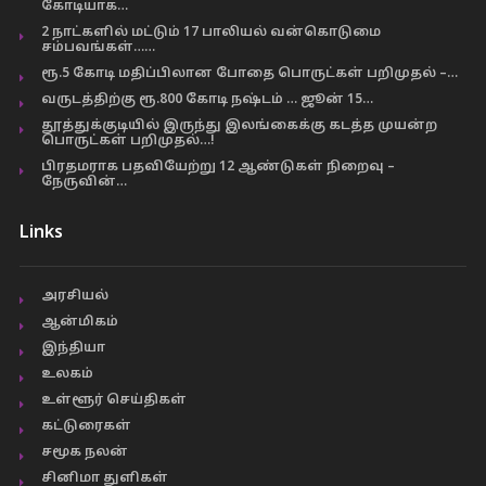
கோடியாக…
2 நாட்களில் மட்டும் 17 பாலியல் வன்கொடுமை
சம்பவங்கள்……
ரூ.5 கோடி மதிப்பிலான போதை பொருட்கள் பறிமுதல் –…
வருடத்திற்கு ரூ.800 கோடி நஷ்டம் … ஜூன் 15…
தூத்துக்குடியில் இருந்து இலங்கைக்கு கடத்த முயன்ற
பொருட்கள் பறிமுதல்…!
பிரதமராக பதவியேற்று 12 ஆண்டுகள் நிறைவு –
நேருவின்…
Links
அரசியல்
ஆன்மிகம்
இந்தியா
உலகம்
உள்ளூர் செய்திகள்
கட்டுரைகள்
சமூக நலன்
சினிமா துளிகள்