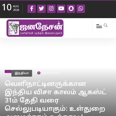
10
AUG
2026
இந்தியா
June 4, 2021
வெளிநாட்டினருக்கான
இந்திய விசா காலம் ஆகஸ்ட்
31ம் தேதி வரை
செல்லுபடியாகும்: உள்துறை