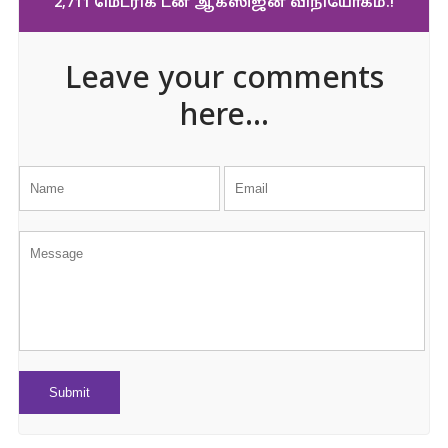
2,711 மெட்ரிக் டன் ஆக்ஸிஜன் விநியோகம்.!
Leave your comments
here...