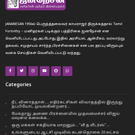
JANANESAN 1956ல் பெருந்த்தலைவர் காமராஜர் திருக்கத்தால் Tamil
Fortnithy – மனிதர்கள் படிக்கும் பத்திரிகை ஐனநேசன் என
வெளியிடப்பட்டது.அப்போது இதில் அரசியல், ஆன்மீகம், வரலாற்று
தகவல், சமுதாயம் சார்ந்த பிரச்சினைகள் என பல தரப்பு விரும்பும்
வகை செய்திகள் வெளியிடப்பட்டு வந்தது.
Categories
நீட் வினாத்தாள்…. எதிர்கட்சிகள் விவாதத்தில் இருந்து
தப்பியோட முயல்கின்றனர்…
மேகதாது அணை பிரச்னையில் முதலமைச்சர் விஜய்
மவுனம் கலைக்க…
ஒரு மக்கள் சக்தியாக மாறனும்… “வீ த லீடர்ஸ்”…
உங்களுடைய ஆட்சி முடிவில் கடன்தொகை 20 லட்சம்