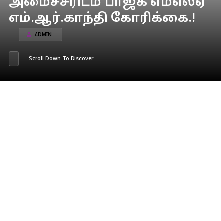
அமைச்சரிடம் பாஜக எம்எல்ஏ
எம்.ஆர்.காந்தி கோரிக்கை.!
ADMIN
Scroll Down To Discover