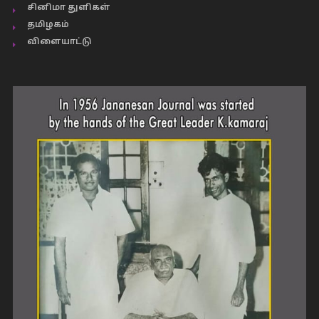
சினிமா துளிகள்
தமிழகம்
விளையாட்டு