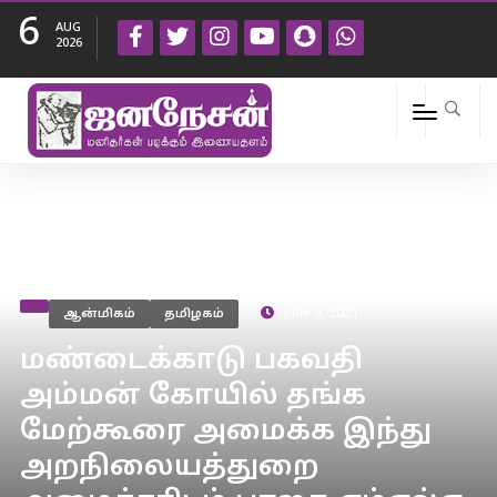
6
AUG
2026
ஆன்மிகம்
தமிழகம்
June 4, 2021
மண்டைக்காடு பகவதி
அம்மன் கோயில் தங்க
மேற்கூரை அமைக்க இந்து
அறநிலையத்துறை