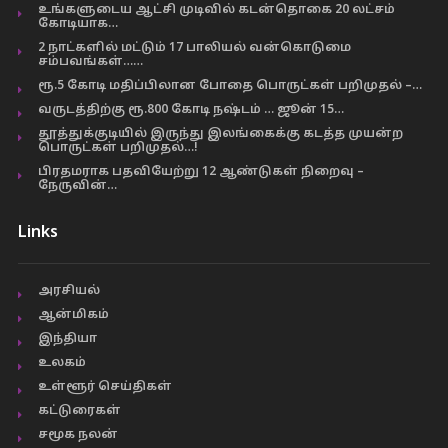
உங்களுடைய ஆட்சி முடிவில் கடன்தொகை 20 லட்சம்
கோடியாக…
2 நாட்களில் மட்டும் 17 பாலியல் வன்கொடுமை
சம்பவங்கள்……
ரூ.5 கோடி மதிப்பிலான போதை பொருட்கள் பறிமுதல் –…
வருடத்திற்கு ரூ.800 கோடி நஷ்டம் … ஜூன் 15…
தூத்துக்குடியில் இருந்து இலங்கைக்கு கடத்த முயன்ற
பொருட்கள் பறிமுதல்…!
பிரதமராக பதவியேற்று 12 ஆண்டுகள் நிறைவு –
நேருவின்…
Links
அரசியல்
ஆன்மிகம்
இந்தியா
உலகம்
உள்ளூர் செய்திகள்
கட்டுரைகள்
சமூக நலன்