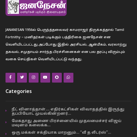
JANANESAN 1956ல் பெருந்த்தலைவர் காமராஜர் திருக்கத்தால் Tamil
Fortnithy – மனிதர்கள் படிக்கும் பத்திரிகை ஐனநேசன் என
வெளியிடப்பட்டது.அப்போது இதில் அரசியல், ஆன்மீகம், வரலாற்று
தகவல், சமுதாயம் சார்ந்த பிரச்சினைகள் என பல தரப்பு விரும்பும்
வகை செய்திகள் வெளியிடப்பட்டு வந்தது.
Categories
நீட் வினாத்தாள்…. எதிர்கட்சிகள் விவாதத்தில் இருந்து
தப்பியோட முயல்கின்றனர்…
மேகதாது அணை பிரச்னையில் முதலமைச்சர் விஜய்
மவுனம் கலைக்க…
ஒரு மக்கள் சக்தியாக மாறனும்… “வீ த லீடர்ஸ்”…