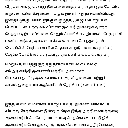
தெரிவிக்கப்பட்டது. குளச்சல் மற்றும் தக்கலை தீயணைப்பு
வீரர்கள் அங்கு சென்று தீயை அணைத்தனர். ஆனாலும் கோயில்
கருவறையின் மேற்கூரை முழுவதும் எரிந்து நாசமாகிவிட்டது.
இதையடுத்து கோயிலுக்குள் இருந்த பூஜைப் பொருட்கள்
மீட்கப்பட்டன. புற்று வடிவிலான மூலவர் அம்மனுக்கு எந்த
சேதமும் ஏற்படவில்லை. மேலும் கோயில் ஊழியர்கள், பேரூராட்சி
பணியாளர்கள், ஆர்.எஸ்.எஸ் அமைப்பை சேர்ந்தவர்கள்
கோயிலின் மேற்கூரையில் சேதமான ஓடுகளை அகற்றினர்.
மேலும் கோயிலை சுத்தப்படுத்தும் பணியையும் செய்தனர்.
மேலும் தீ விபத்து குறித்து நாகர்கோவில் எம்.எல்.ஏ.
எம்.ஆர்.காந்தி முன்னாள் மத்திய அமைச்சர்
பொன்.ராதாகிருஷ்ணன் மாவட்ட ஆட்சி தலைவர் மற்றும்
காவல்துறை உயர் அதிகாரிகள் நேரில் பார்வையிட்டனர்.
இந்நிலையில் மண்டைக்காடு பகவதி அம்மன் கோவில் தீ
விபத்து சேதங்களை இன்று தமிழக இந்து அறநிலையத்துறை
அமைச்சர் பி.கே.சேகர் பாபு ஆய்வு மேற்கொண்டார். இதில்
அமைச்சர் மனோ தங்கராஜ், அரசு செயலாளர் சந்திரமோகன்,