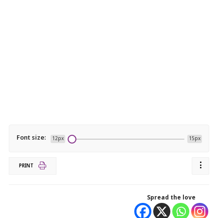
Font size:
12px
15px
PRINT
Spread the love