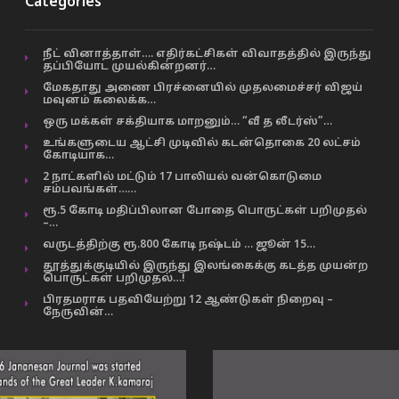
Categories
நீட் வினாத்தாள்…. எதிர்கட்சிகள் விவாதத்தில் இருந்து
தப்பியோட முயல்கின்றனர்…
மேகதாது அணை பிரச்னையில் முதலமைச்சர் விஜய்
மவுனம் கலைக்க…
ஒரு மக்கள் சக்தியாக மாறனும்… “வீ த லீடர்ஸ்”…
உங்களுடைய ஆட்சி முடிவில் கடன்தொகை 20 லட்சம்
கோடியாக…
2 நாட்களில் மட்டும் 17 பாலியல் வன்கொடுமை
சம்பவங்கள்……
ரூ.5 கோடி மதிப்பிலான போதை பொருட்கள் பறிமுதல்
–…
வருடத்திற்கு ரூ.800 கோடி நஷ்டம் … ஜூன் 15…
தூத்துக்குடியில் இருந்து இலங்கைக்கு கடத்த முயன்ற
பொருட்கள் பறிமுதல்…!
பிரதமராக பதவியேற்று 12 ஆண்டுகள் நிறைவு –
நேருவின்…