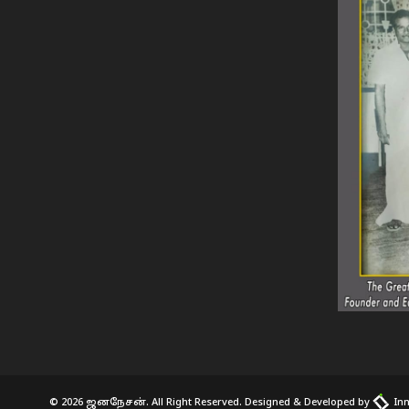
© 2026 ஜனநேசன். All Right Reserved. Designed & Developed by
Inn