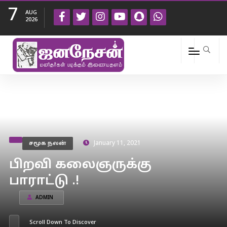
7
AUG
2026
சமூக நலன்
January 11, 2021
பிறவி கலைஞருக்கு
பாராட்டு .!
ADMIN
Scroll Down To Discover