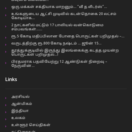
மவுனம் கலைக்க…
ஒரு மக்கள் சக்தியாக மாறனும்… “வீ த லீடர்ஸ்”…
உங்களுடைய ஆட்சி முடிவில் கடன்தொகை 20 லட்சம்
கோடியாக…
2 நாட்களில் மட்டும் 17 பாலியல் வன்கொடுமை
சம்பவங்கள்……
ரூ.5 கோடி மதிப்பிலான போதை பொருட்கள் பறிமுதல் –…
வருடத்திற்கு ரூ.800 கோடி நஷ்டம் … ஜூன் 15…
தூத்துக்குடியில் இருந்து இலங்கைக்கு கடத்த முயன்ற
பொருட்கள் பறிமுதல்…!
பிரதமராக பதவியேற்று 12 ஆண்டுகள் நிறைவு –
நேருவின்…
Links
அரசியல்
ஆன்மிகம்
இந்தியா
உலகம்
உள்ளூர் செய்திகள்