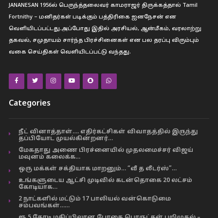
JANANESAN 1956ல் பெருந்த்தலைவர் காமராஜர் திருக்கத்தால் Tamil
Fortnithy – மனிதர்கள் படிக்கும் பத்திரிகை ஐனநேசன் என
வெளியிடப்பட்டது.அப்போது இதில் அரசியல், ஆன்மீகம், வரலாற்று
தகவல், சமுதாயம் சார்ந்த பிரச்சினைகள் என பல தரப்பு விரும்பும்
வகை செய்திகள் வெளியிடப்பட்டு வந்தது.
Categories
நீட் வினாத்தாள்…. எதிர்கட்சிகள் விவாதத்தில் இருந்து
தப்பியோட முயல்கின்றனர்…
மேகதாது அணை பிரச்னையில் முதலமைச்சர் விஜய்
மவுனம் கலைக்க…
ஒரு மக்கள் சக்தியாக மாறனும்… “வீ த லீடர்ஸ்”…
உங்களுடைய ஆட்சி முடிவில் கடன்தொகை 20 லட்சம்
கோடியாக…
2 நாட்களில் மட்டும் 17 பாலியல் வன்கொடுமை
சம்பவங்கள்……
ரூ.5 கோடி மதிப்பிலான போதை பொருட்கள் பறிமுதல் –…