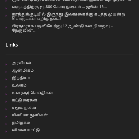
வருடத்திற்கு ரூ.800 கோடி நஷ்டம் … ஜூன் 15…
தூத்துக்குடியில் இருந்து இலங்கைக்கு கடத்த முயன்ற
பொருட்கள் பறிமுதல்…!
பிரதமராக பதவியேற்று 12 ஆண்டுகள் நிறைவு –
நேருவின்…
Links
அரசியல்
ஆன்மிகம்
இந்தியா
உலகம்
உள்ளூர் செய்திகள்
கட்டுரைகள்
சமூக நலன்
சினிமா துளிகள்
தமிழகம்
விளையாட்டு