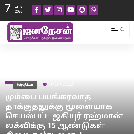
7
AUG
2026
இந்தியா
January 9, 2021
மும்பை பயங்கரவாத
தாக்குதலுக்கு மூளையாக
செயல்பட்ட ஜகியுர் ரஹ்மான்
லக்விக்கு 15 ஆண்டுகள்