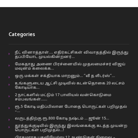
Categories
நீட் வினாத்தாள்…. எதிர்கட்சிகள் விவாதத்தில் இருந்து
தப்பியோட முயல்கின்றனர்…
மேகதாது அணை பிரச்னையில் முதலமைச்சர் விஜய்
மவுனம் கலைக்க…
ஒரு மக்கள் சக்தியாக மாறனும்… “வீ த லீடர்ஸ்”…
உங்களுடைய ஆட்சி முடிவில் கடன்தொகை 20 லட்சம்
கோடியாக…
2 நாட்களில் மட்டும் 17 பாலியல் வன்கொடுமை
சம்பவங்கள்……
ரூ.5 கோடி மதிப்பிலான போதை பொருட்கள் பறிமுதல்
–…
வருடத்திற்கு ரூ.800 கோடி நஷ்டம் … ஜூன் 15…
தூத்துக்குடியில் இருந்து இலங்கைக்கு கடத்த முயன்ற
பொருட்கள் பறிமுதல்…!
பிரதமராக பதவியேற்று 12 ஆண்டுகள் நிறைவு –