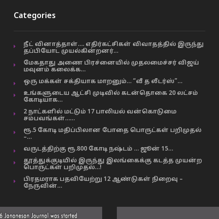
Categories
நீட் வினாத்தாள்…. எதிர்கட்சிகள் விவாதத்தில் இருந்து
தப்பியோட முயல்கின்றனர்…
மேகதாது அணை பிரச்னையில் முதலமைச்சர் விஜய்
மவுனம் கலைக்க…
ஒரு மக்கள் சக்தியாக மாறனும்… “வீ த லீடர்ஸ்”…
உங்களுடைய ஆட்சி முடிவில் கடன்தொகை 20 லட்சம்
கோடியாக…
2 நாட்களில் மட்டும் 17 பாலியல் வன்கொடுமை
சம்பவங்கள்……
ரூ.5 கோடி மதிப்பிலான போதை பொருட்கள் பறிமுதல்
–…
வருடத்திற்கு ரூ.800 கோடி நஷ்டம் … ஜூன் 15…
தூத்துக்குடியில் இருந்து இலங்கைக்கு கடத்த முயன்ற
பொருட்கள் பறிமுதல்…!
பிரதமராக பதவியேற்று 12 ஆண்டுகள் நிறைவு –
நேருவின்…