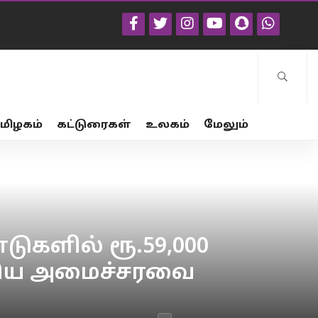
மிழகம்
கட்டுரைகள்
உலகம்
மேலும்
ுகளில் ரூ.59,000
திய அமைச்சரவை