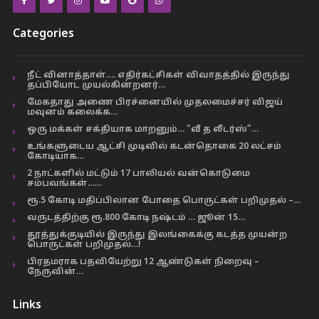
Categories
நீட் வினாத்தாள்…. எதிர்கட்சிகள் விவாதத்தில் இருந்து
தப்பியோட முயல்கின்றனர்…
மேகதாது அணை பிரச்னையில் முதலமைச்சர் விஜய்
மவுனம் கலைக்க…
ஒரு மக்கள் சக்தியாக மாறனும்… “வீ த லீடர்ஸ்”…
உங்களுடைய ஆட்சி முடிவில் கடன்தொகை 20 லட்சம்
கோடியாக…
2 நாட்களில் மட்டும் 17 பாலியல் வன்கொடுமை
சம்பவங்கள்……
ரூ.5 கோடி மதிப்பிலான போதை பொருட்கள் பறிமுதல் –…
வருடத்திற்கு ரூ.800 கோடி நஷ்டம் … ஜூன் 15…
தூத்துக்குடியில் இருந்து இலங்கைக்கு கடத்த முயன்ற
பொருட்கள் பறிமுதல்…!
பிரதமராக பதவியேற்று 12 ஆண்டுகள் நிறைவு –
நேருவின்…
Links