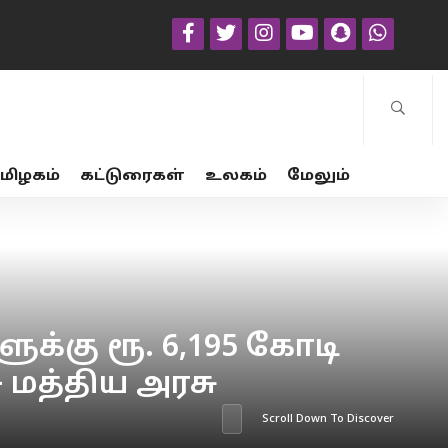
மிழகம்
கட்டுரைகள்
உலகம்
மேலும்
க்கு ரூ. 6,195 கோடி
 – மத்திய அரசு
Scroll Down To Discover