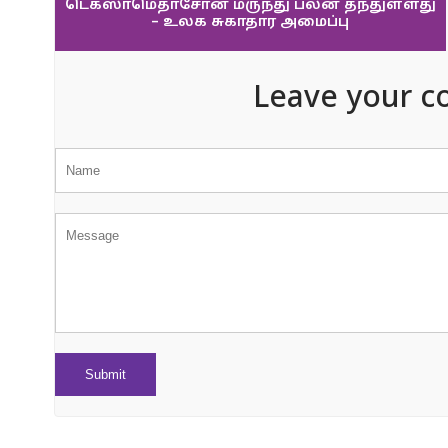
டெக்ஸாமெதாசோன் மருந்து பலன் தந்துள்ளது
– உலக சுகாதார அமைப்பு
Leave your c