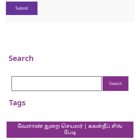
Search
Search
for:
Tags
வேளாண் துறை செயலர் | ககன்தீப் சிங்
பேடி