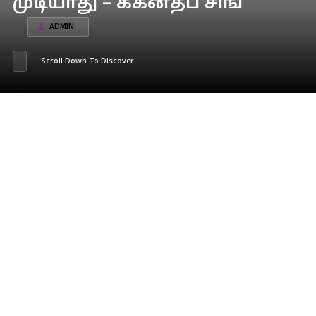
முடியாது – ககன்தீப் சிங்
ADMIN
Scroll Down To Discover