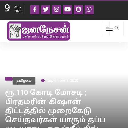
9
AUG
2026
தமிழகம்
September 8, 2020
ரூ.110 கோடி மோசடி ;
பிரதமரின் கிஷான்
திட்டத்தில் முறைகேடு
செய்தவர்கள் யாரும் தப்ப