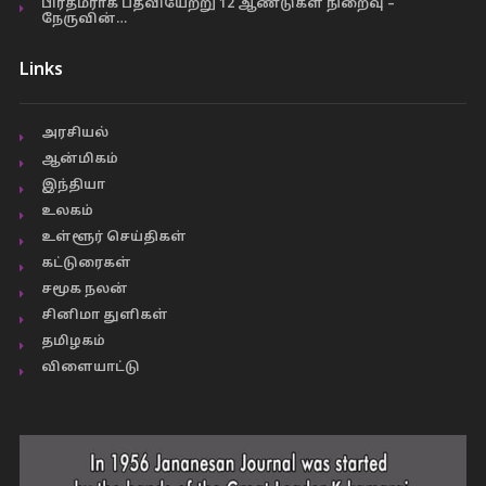
பிரதமராக பதவியேற்று 12 ஆண்டுகள் நிறைவு –
நேருவின்…
Links
அரசியல்
ஆன்மிகம்
இந்தியா
உலகம்
உள்ளூர் செய்திகள்
கட்டுரைகள்
சமூக நலன்
சினிமா துளிகள்
தமிழகம்
விளையாட்டு