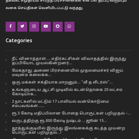
தகவல், சமுதாயம் சார்ந்த பிரச்சினைகள் என பல தரப்பு விரும்பும்
வகை செய்திகள் வெளியிடப்பட்டு வந்தது.
Categories
நீட் வினாத்தாள்…. எதிர்கட்சிகள் விவாதத்தில் இருந்து
தப்பியோட முயல்கின்றனர்…
மேகதாது அணை பிரச்னையில் முதலமைச்சர் விஜய்
மவுனம் கலைக்க…
ஒரு மக்கள் சக்தியாக மாறனும்… “வீ த லீடர்ஸ்”…
உங்களுடைய ஆட்சி முடிவில் கடன்தொகை 20 லட்சம்
கோடியாக…
2 நாட்களில் மட்டும் 17 பாலியல் வன்கொடுமை
சம்பவங்கள்……
ரூ.5 கோடி மதிப்பிலான போதை பொருட்கள் பறிமுதல் –…
வருடத்திற்கு ரூ.800 கோடி நஷ்டம் … ஜூன் 15…
தூத்துக்குடியில் இருந்து இலங்கைக்கு கடத்த முயன்ற
பொருட்கள் பறிமுதல்…!