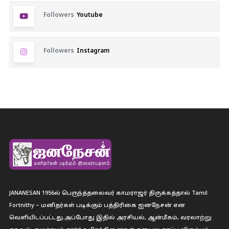
Followers
Youtube
Followers
Instagram
JANANESAN 1956ல் பெருந்த்தலைவர் காமராஜர் திருக்கத்தால் Tamil
Fortnithy – மனிதர்கள் படிக்கும் பத்திரிகை ஐனநேசன் என
வெளியிடப்பட்டது.அப்போது இதில் அரசியல், ஆன்மீகம், வரலாற்று