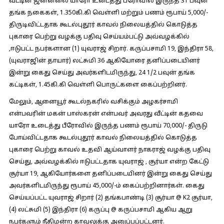
வீட்டின் ஜன்னலை யாரோ உடைத்து பீரோவில் இருந்த 31 பவுன்
தங்க நகைகள், 1.350கி.கி வெள்ளி மற்றும் பணம் ரூபாய் 5,000/-
திருடிவிட்டதாக கூடல்புதூர் காவல் நிலையத்தில் கொடுத்த
புகாரை பெற்று வழக்கு பதிவு செய்யம்பட்டு அவ்வழக்கில்
,ஈடுபட்ட நபர்களான (1) யுவராஜ் சிறார். கருப்பசாமி 19, இந்திரா 58,
(யுவராஜின் தாயார்) லட்சுமி 36 ஆகியோரை தனிப்படையினர்
இன்று கைது செய்து அவர்களிடமிருந்து, 24 1/2 பவுன் தங்க
கட்டிகள், 1.45கி.கி வெள்ளி பொருட்களை கைப்பற்றினர்.
மேலும், ஆனையூர் கூடல்நகரில் வசிக்கும் அழகர்சாமி
என்பவரின் மகன் பாஸ்கரன் என்பவர் அவரது வீட்டின் கதவை
யாரோ உடைத்து பீரோவில் இருந்த பணம் ரூபாய் 70,000/- திருடு
போய்விட்டதாக கூடல்புதூர் காவல் நிலையத்தில் கொடுத்த
புகாரை பெற்று காவல் உதவி ஆய்வாளர் நாகராஜ் வழக்கு பதிவு
செய்து, அவ்வழக்கில் ஈடுபட்டதாக யுவராஜ் , சூர்யா என்ற கேட்டு
சூர்யா 19, ஆகியோர்களை தனிப்படையினர் இன்று கைது செய்து
அவர்களிடமிருந்து ரூபாய் 45,000/-ம் கைப்பற்றினார்கள். கைது
செய்யப்பட்ட யுவராஜ் சிறார் (2) தங்கபாண்டி (3) சூர்யா @ K2 சூர்யா,
(4) லட்சுமி (5) இந்திரா (6) கருப்பு @ கருப்பசாமி ஆகிய ஆறு
நபர்களும் நீதிமன்ற காவலுக்கு அனுப்பப்பட்டனர்.