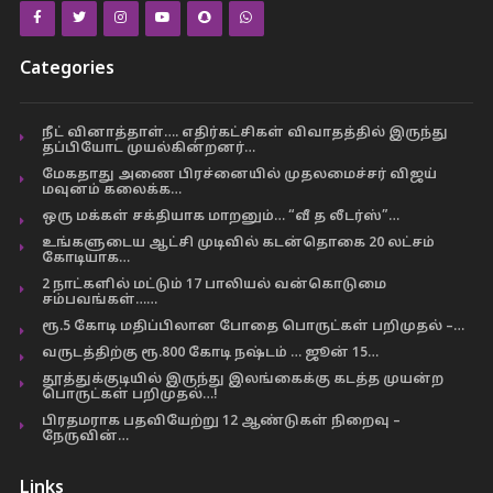
Categories
நீட் வினாத்தாள்…. எதிர்கட்சிகள் விவாதத்தில் இருந்து
தப்பியோட முயல்கின்றனர்…
மேகதாது அணை பிரச்னையில் முதலமைச்சர் விஜய்
மவுனம் கலைக்க…
ஒரு மக்கள் சக்தியாக மாறனும்… “வீ த லீடர்ஸ்”…
உங்களுடைய ஆட்சி முடிவில் கடன்தொகை 20 லட்சம்
கோடியாக…
2 நாட்களில் மட்டும் 17 பாலியல் வன்கொடுமை
சம்பவங்கள்……
ரூ.5 கோடி மதிப்பிலான போதை பொருட்கள் பறிமுதல் –…
வருடத்திற்கு ரூ.800 கோடி நஷ்டம் … ஜூன் 15…
தூத்துக்குடியில் இருந்து இலங்கைக்கு கடத்த முயன்ற
பொருட்கள் பறிமுதல்…!
பிரதமராக பதவியேற்று 12 ஆண்டுகள் நிறைவு –
நேருவின்…
Links