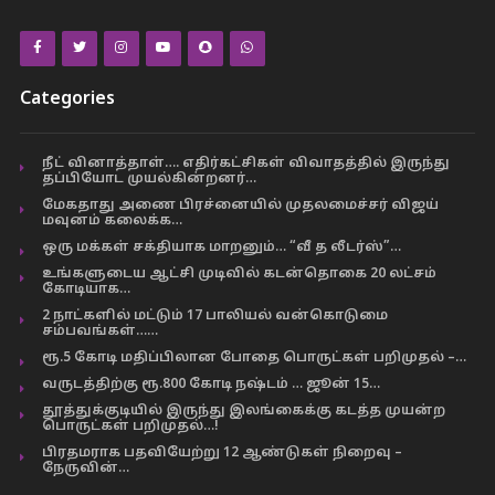
Categories
நீட் வினாத்தாள்…. எதிர்கட்சிகள் விவாதத்தில் இருந்து
தப்பியோட முயல்கின்றனர்…
மேகதாது அணை பிரச்னையில் முதலமைச்சர் விஜய்
மவுனம் கலைக்க…
ஒரு மக்கள் சக்தியாக மாறனும்… “வீ த லீடர்ஸ்”…
உங்களுடைய ஆட்சி முடிவில் கடன்தொகை 20 லட்சம்
கோடியாக…
2 நாட்களில் மட்டும் 17 பாலியல் வன்கொடுமை
சம்பவங்கள்……
ரூ.5 கோடி மதிப்பிலான போதை பொருட்கள் பறிமுதல் –…
வருடத்திற்கு ரூ.800 கோடி நஷ்டம் … ஜூன் 15…
தூத்துக்குடியில் இருந்து இலங்கைக்கு கடத்த முயன்ற
பொருட்கள் பறிமுதல்…!
பிரதமராக பதவியேற்று 12 ஆண்டுகள் நிறைவு –
நேருவின்…