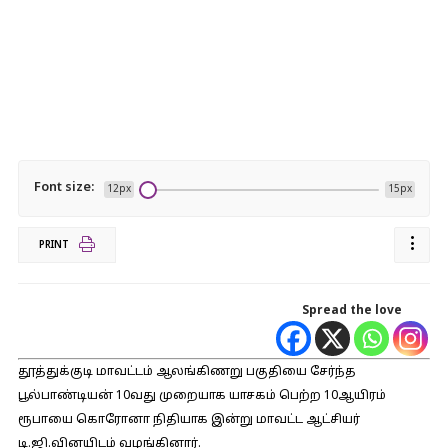
Font size:
12px
15px
PRINT
Spread the love
தூத்துக்குடி மாவட்டம் ஆலங்கிணறு பகுதியை சேர்ந்த
பூல்பாண்டியன் 10வது முறையாக யாசகம் பெற்ற 10ஆயிரம்
ரூபாயை கொரோனா நிதியாக இன்று மாவட்ட ஆட்சியர்
டி.ஜி.வினயிடம் வழங்கினார்.