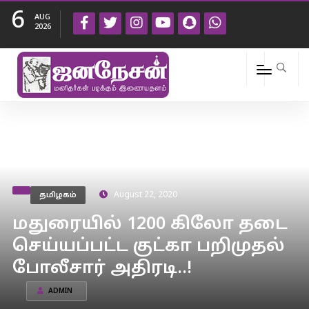
6
AUG
2026
தமிழகம்
August 22, 2020
மதுரையில் 1200 கிலோ தடை
செய்யப்பட்ட குட்கா பறிமுதல்
போலீசார் அதிரடி..!
ADMIN