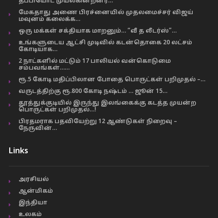
தப்பியோட முயல்கின்றனர்…
மேகதாது அணை பிரச்னையில் முதலமைச்சர் விஜய்
மவுனம் கலைக்க…
ஒரு மக்கள் சக்தியாக மாறனும்… “வீ த லீடர்ஸ்”…
உங்களுடைய ஆட்சி முடிவில் கடன்தொகை 20 லட்சம்
கோடியாக…
2 நாட்களில் மட்டும் 17 பாலியல் வன்கொடுமை
சம்பவங்கள்……
ரூ.5 கோடி மதிப்பிலான போதை பொருட்கள் பறிமுதல் –…
வருடத்திற்கு ரூ.800 கோடி நஷ்டம் … ஜூன் 15…
தூத்துக்குடியில் இருந்து இலங்கைக்கு கடத்த முயன்ற
பொருட்கள் பறிமுதல்…!
பிரதமராக பதவியேற்று 12 ஆண்டுகள் நிறைவு –
நேருவின்…
Links
அரசியல்
ஆன்மிகம்
இந்தியா
உலகம்