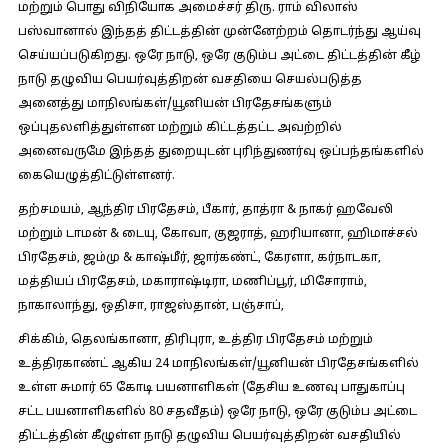
மற்றும் பொது விநியோக அமைச்சர் திரு. ராம் விலாஸ்
பஸ்வானால் இந்தத் திட்டத்தின் முன்னேற்றம் தொடர்ந்து ஆய்வு
செய்யப்படுகிறது. ஒரே நாடு, ஒரே குடும்ப அட்டை திட்டத்தின் கீழ்
நாடு தழுவிய பெயர்வுத்திறன் வசதியை செயல்படுத்த
அனைத்து மாநிலங்கள்/யூனியன் பிரதேசங்களும்
ஒப்புதலளித்துள்ளன மற்றும் கிட்டத்தட்ட அவற்றில்
அனைவருமே இந்தத் துறையுடன் புரிந்துணர்வு ஒப்பந்தங்களில்
கையெழுத்திட்டுள்ளனர்.
தற்சமயம், ஆந்திர பிரதேசம், பீகார், தாத்ரா & நாகர் ஹவேலி
மற்றும் டாமன் & டையு, கோவா, குஜராத், ஹரியானா, ஹிமாச்சல்
பிரதேசம், ஜம்மு & காஷ்மீர், ஜார்கண்ட், கேரளா, கர்நாடகா,
மத்தியப் பிரதேசம், மகாராஷ்டிரா, மணிப்பூர், மிசோராம்,
நாகாலாந்து, ஒதிசா, ராஜஸ்தான், பஞ்சாப்,
சிக்கிம், தெலங்கானா, திரிபுரா, உத்திர பிரதேசம் மற்றும்
உத்திரகாண்ட் ஆகிய 24 மாநிலங்கள்/யூனியன் பிரதேசங்களில்
உள்ள சுமார் 65 கோடி பயனாளிகள் (தேசிய உணவு பாதுகாப்பு
சட்ட பயனாளிகளில் 80 சதவீதம்) ஒரே நாடு, ஒரே குடும்ப அட்டை
திட்டத்தின் கீழுள்ள நாடு தழுவிய பெயர்வுத்திறன் வசதியில்