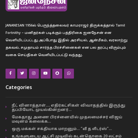
JANANESAN 1956ல் பெருந்த்தலைவர் காமராஜர் திருக்கத்தால் Tamil
Fortnithy – மனிதர்கள் படிக்கும் பத்திரிகை ஐனநேசன் என
வெளியிடப்பட்டது.அப்போது இதில் அரசியல், ஆன்மீகம், வரலாற்று
தகவல், சமுதாயம் சார்ந்த பிரச்சினைகள் என பல தரப்பு விரும்பும்
வகை செய்திகள் வெளியிடப்பட்டு வந்தது.
Categories
நீட் வினாத்தாள்…. எதிர்கட்சிகள் விவாதத்தில் இருந்து
தப்பியோட முயல்கின்றனர்…
மேகதாது அணை பிரச்னையில் முதலமைச்சர் விஜய்
மவுனம் கலைக்க…
ஒரு மக்கள் சக்தியாக மாறனும்… “வீ த லீடர்ஸ்”…
உங்களுடைய ஆட்சி முடிவில் கடன்தொகை 20 லட்சம்