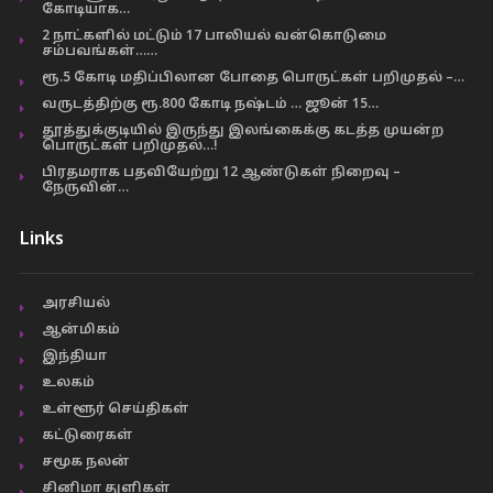
கோடியாக…
2 நாட்களில் மட்டும் 17 பாலியல் வன்கொடுமை
சம்பவங்கள்……
ரூ.5 கோடி மதிப்பிலான போதை பொருட்கள் பறிமுதல் –…
வருடத்திற்கு ரூ.800 கோடி நஷ்டம் … ஜூன் 15…
தூத்துக்குடியில் இருந்து இலங்கைக்கு கடத்த முயன்ற
பொருட்கள் பறிமுதல்…!
பிரதமராக பதவியேற்று 12 ஆண்டுகள் நிறைவு –
நேருவின்…
Links
அரசியல்
ஆன்மிகம்
இந்தியா
உலகம்
உள்ளூர் செய்திகள்
கட்டுரைகள்
சமூக நலன்
சினிமா துளிகள்