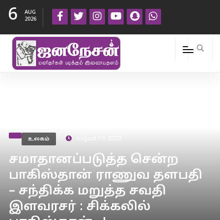
6
AUG
2026
உலகம்
August 19, 2020
சமாதானப்படுத்த சென்ற
பாகிஸ்தான் ராணுவ தளபதி
– சந்திக்க மறுத்த சவதி
இளவரசர் : சிக்கலில்