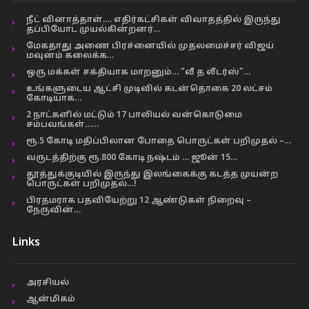
நீட் வினாத்தாள்…. எதிர்கட்சிகள் விவாதத்தில் இருந்து
தப்பியோட முயல்கின்றனர்…
மேகதாது அணை பிரச்னையில் முதலமைச்சர் விஜய்
மவுனம் கலைக்க…
ஒரு மக்கள் சக்தியாக மாறனும்… “வீ த லீடர்ஸ்”…
உங்களுடைய ஆட்சி முடிவில் கடன்தொகை 20 லட்சம்
கோடியாக…
2 நாட்களில் மட்டும் 17 பாலியல் வன்கொடுமை
சம்பவங்கள்……
ரூ.5 கோடி மதிப்பிலான போதை பொருட்கள் பறிமுதல் –…
வருடத்திற்கு ரூ.800 கோடி நஷ்டம் … ஜூன் 15…
தூத்துக்குடியில் இருந்து இலங்கைக்கு கடத்த முயன்ற
பொருட்கள் பறிமுதல்…!
பிரதமராக பதவியேற்று 12 ஆண்டுகள் நிறைவு –
நேருவின்…
Links
அரசியல்
ஆன்மிகம்