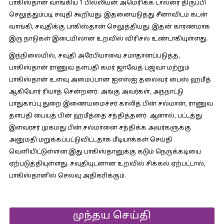
பாகிஸ்தான் வாங்கிய 1 பில்லியன் அமெரிக்க டாலரை திருப்பி
செலுத்தும்படி சவுதி கூறியது. இதனையடுத்து சீனாவிடம் கடன்
வாங்கி, சவுதிக்கு பாகிஸ்தான் செலுத்தியது. இதன் காரணமாக
இரு நாடுகள் இடையிலான உறவில் விரிசல் உண்டாகியுள்ளது.
இந்நிலையில், சவுதி அரேபியாவை சமாதானப்படுத்த,
பாகிஸ்தான் ராணுவ தளபதி கமர் ஜாவேத் பஜ்வா மற்றும்
பாகிஸ்தான் உளவு அமைப்பான ஐஎஸ்ஐ தலைவர் பைஸ் ஹமீத்
ஆகியோர் ரியாத் சென்றனர். அங்கு அவர்கள், அந்நாட்டு
பாதுகாப்பு துறை இணையமைச்சர் காலித் பின் சல்மான், ராணுவ
தளபதி பையத் பின் ஹமீத்தை சந்தித்தனர். ஆனால், பட்டத்து
இளவரசர் முகமது பின் சல்மானை சந்திக்க அவர்களுக்கு
அனுமதி மறுக்கப்பட்டுவிட்டதாக மீடியாக்கள் செய்தி
வெளியிட்டுள்ளன.இது பாகிஸ்தானுக்கு கடும் நெருக்கடியை
ஏற்படுத்தியுள்ளது. சவுதியுடனான உறவில் சிக்கல் ஏற்பட்டால்,
பாகிஸ்தானில் செலவு அதிகரிக்கும்.
முந்தய செய்தி