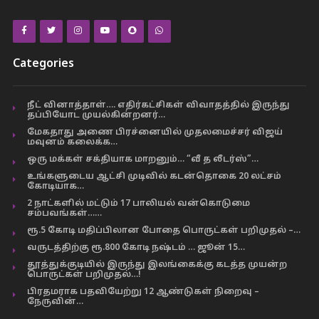
Categories
நீட் வினாத்தாள்…. எதிர்கட்சிகள் விவாதத்தில் இருந்து
தப்பியோட முயல்கின்றனர்…
மேகதாது அணை பிரச்னையில் முதலமைச்சர் விஜய்
மவுனம் கலைக்க…
ஒரு மக்கள் சக்தியாக மாறனும்… “வீ த லீடர்ஸ்”…
உங்களுடைய ஆட்சி முடிவில் கடன்தொகை 20 லட்சம்
கோடியாக…
2 நாட்களில் மட்டும் 17 பாலியல் வன்கொடுமை
சம்பவங்கள்……
ரூ.5 கோடி மதிப்பிலான போதை பொருட்கள் பறிமுதல் –…
வருடத்திற்கு ரூ.800 கோடி நஷ்டம் … ஜூன் 15…
தூத்துக்குடியில் இருந்து இலங்கைக்கு கடத்த முயன்ற
பொருட்கள் பறிமுதல்…!
பிரதமராக பதவியேற்று 12 ஆண்டுகள் நிறைவு –
நேருவின்…