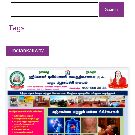
Search
for:
Tags
IndianRailway