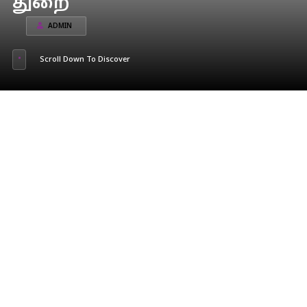
துறை
ADMIN
Scroll Down To Discover