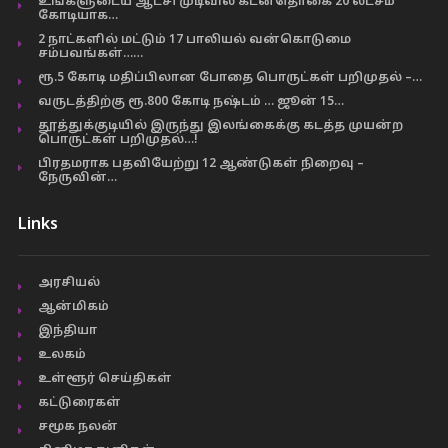
உங்களுடைய ஆட்சி முடிவில் கடன்தொகை 20 லட்சம்
கோடியாக…
2 நாட்களில் மட்டும் 17 பாலியல் வன்கொடுமை
சம்பவங்கள்……
ரூ.5 கோடி மதிப்பிலான போதை பொருட்கள் பறிமுதல் –…
வருடத்திற்கு ரூ.800 கோடி நஷ்டம் … ஜூன் 15…
தூத்துக்குடியில் இருந்து இலங்கைக்கு கடத்த முயன்ற
பொருட்கள் பறிமுதல்…!
பிரதமராக பதவியேற்று 12 ஆண்டுகள் நிறைவு –
நேருவின்…
Links
அரசியல்
ஆன்மிகம்
இந்தியா
உலகம்
உள்ளூர் செய்திகள்
கட்டுரைகள்
சமூக நலன்