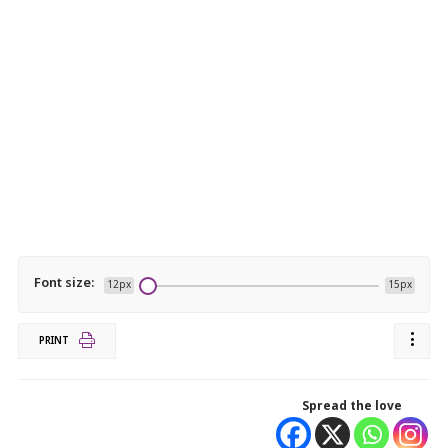
Font size:
12px
15px
PRINT
Spread the love