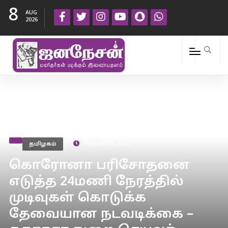
8
AUG
2026
தமிழகம்
August 16, 2020
கொரோனா பரிசோதனை
எடுத்த 24மணி நேரத்தில்
முடிவுகள் கொடுக்க
தேவையான நடவடிக்கை –