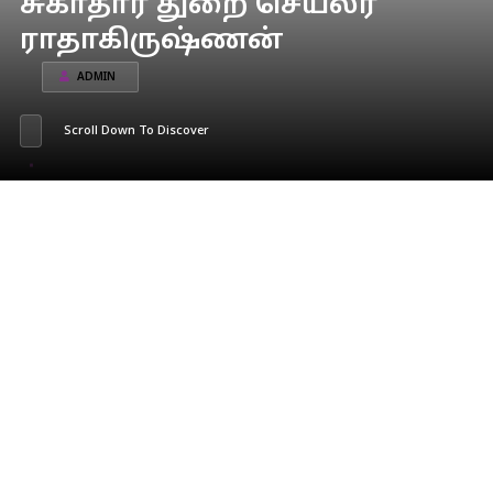
சுகாதார துறை செயலர்
ராதாகிருஷ்ணன்
ADMIN
Scroll Down To Discover