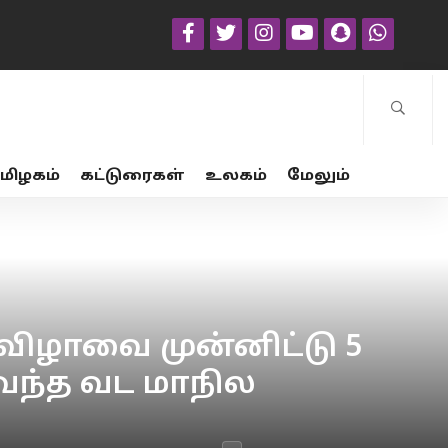
மிழகம்
கட்டுரைகள்
உலகம்
மேலும்
விழாவை முன்னிட்டு 5
் வந்த வட மாநில