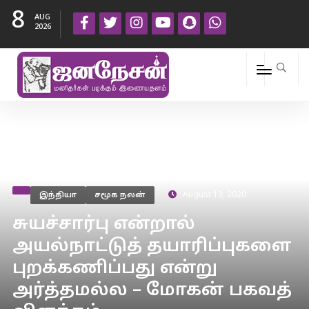
8
AUG
2026
இந்தியா
சமூக நலன்
August 13, 2020
சுயச்சார்பு என்றால்
அயல்நாட்டுத் தயாரிப்புகளை
புறக்கணிப்பது என்று
அர்த்தமல்ல – மோகன் பகவத்