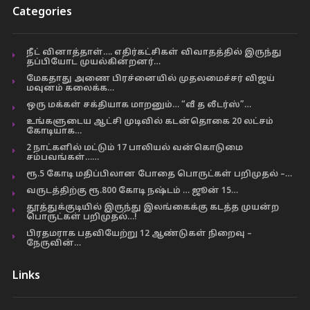
Categories
நீட் வினாத்தாள்…. எதிர்கட்சிகள் விவாதத்தில் இருந்து
தப்பியோட முயல்கின்றனர்…
மேகதாது அணை பிரச்னையில் முதலமைச்சர் விஜய்
மவுனம் கலைக்க…
ஒரு மக்கள் சக்தியாக மாறனும்… “வீ த லீடர்ஸ்”…
உங்களுடைய ஆட்சி முடிவில் கடன்தொகை 20 லட்சம்
கோடியாக…
2 நாட்களில் மட்டும் 17 பாலியல் வன்கொடுமை
சம்பவங்கள்……
ரூ.5 கோடி மதிப்பிலான போதை பொருட்கள் பறிமுதல் –…
வருடத்திற்கு ரூ.800 கோடி நஷ்டம் … ஜூன் 15…
தூத்துக்குடியில் இருந்து இலங்கைக்கு கடத்த முயன்ற
பொருட்கள் பறிமுதல்…!
பிரதமராக பதவியேற்று 12 ஆண்டுகள் நிறைவு –
நேருவின்…
Links