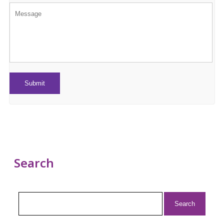
Search
Search
for: