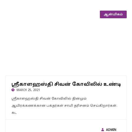
ஆன்மிகம்
ஸ்ரீகாளஹஸ்தி சிவன் கோவிலில் உண்டியல் காணிக்கை ரூ.1
ஸ்ரீகாளஹஸ்தி சிவன் கோவிலில் உண்டியல
கோடி.!
MARCH 25, 2021
ஸ்ரீகாளஹஸ்தி சிவன் கோவிலில் தினமும்
ஆயிரக்கணக்கான பக்தர்கள் சாமி தரிசனம் செய்கிறார்கள்.
கட
ADMIN