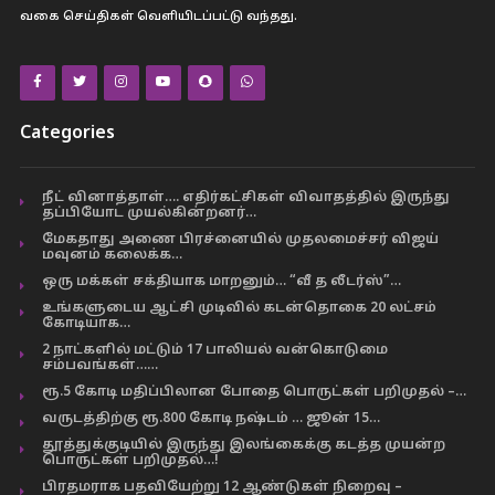
வகை செய்திகள் வெளியிடப்பட்டு வந்தது.
Categories
நீட் வினாத்தாள்…. எதிர்கட்சிகள் விவாதத்தில் இருந்து
தப்பியோட முயல்கின்றனர்…
மேகதாது அணை பிரச்னையில் முதலமைச்சர் விஜய்
மவுனம் கலைக்க…
ஒரு மக்கள் சக்தியாக மாறனும்… “வீ த லீடர்ஸ்”…
உங்களுடைய ஆட்சி முடிவில் கடன்தொகை 20 லட்சம்
கோடியாக…
2 நாட்களில் மட்டும் 17 பாலியல் வன்கொடுமை
சம்பவங்கள்……
ரூ.5 கோடி மதிப்பிலான போதை பொருட்கள் பறிமுதல் –…
வருடத்திற்கு ரூ.800 கோடி நஷ்டம் … ஜூன் 15…
தூத்துக்குடியில் இருந்து இலங்கைக்கு கடத்த முயன்ற
பொருட்கள் பறிமுதல்…!
பிரதமராக பதவியேற்று 12 ஆண்டுகள் நிறைவு –