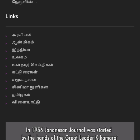
நேருவின்…
Links
அரசியல்
ஆன்மிகம்
இந்தியா
உலகம்
உள்ளூர் செய்திகள்
கட்டுரைகள்
சமூக நலன்
சினிமா துளிகள்
தமிழகம்
விளையாட்டு