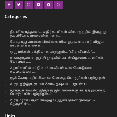
Categories
நீட் வினாத்தாள்…. எதிர்கட்சிகள் விவாதத்தில் இருந்து
தப்பியோட முயல்கின்றனர்…
மேகதாது அணை பிரச்னையில் முதலமைச்சர் விஜய்
மவுனம் கலைக்க…
ஒரு மக்கள் சக்தியாக மாறனும்… “வீ த லீடர்ஸ்”…
உங்களுடைய ஆட்சி முடிவில் கடன்தொகை 20 லட்சம்
கோடியாக…
2 நாட்களில் மட்டும் 17 பாலியல் வன்கொடுமை
சம்பவங்கள்……
ரூ.5 கோடி மதிப்பிலான போதை பொருட்கள் பறிமுதல் –…
வருடத்திற்கு ரூ.800 கோடி நஷ்டம் … ஜூன் 15…
தூத்துக்குடியில் இருந்து இலங்கைக்கு கடத்த முயன்ற
பொருட்கள் பறிமுதல்…!
பிரதமராக பதவியேற்று 12 ஆண்டுகள் நிறைவு –
நேருவின்…
Links