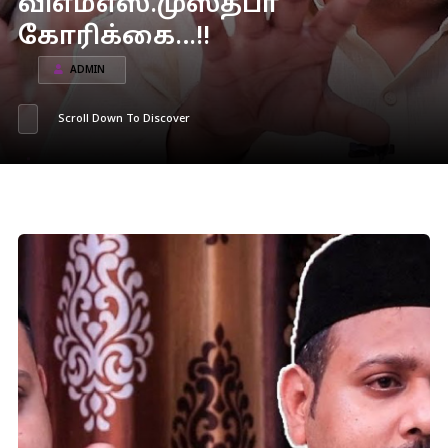
விஎம்எஸ்.முஸ்தபா
கோரிக்கை…!!
ADMIN
Scroll Down To Discover