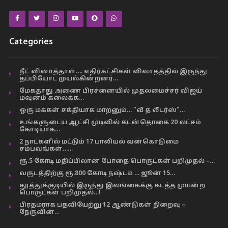
Categories
நீட் வினாத்தாள்…. எதிர்கட்சிகள் விவாதத்தில் இருந்து
தப்பியோட முயல்கின்றனர்…
மேகதாது அணை பிரச்னையில் முதலமைச்சர் விஜய்
மவுனம் கலைக்க…
ஒரு மக்கள் சக்தியாக மாறனும்… “வீ த லீடர்ஸ்”…
உங்களுடைய ஆட்சி முடிவில் கடன்தொகை 20 லட்சம்
கோடியாக…
2 நாட்களில் மட்டும் 17 பாலியல் வன்கொடுமை
சம்பவங்கள்……
ரூ.5 கோடி மதிப்பிலான போதை பொருட்கள் பறிமுதல் –…
வருடத்திற்கு ரூ.800 கோடி நஷ்டம் … ஜூன் 15…
தூத்துக்குடியில் இருந்து இலங்கைக்கு கடத்த முயன்ற
பொருட்கள் பறிமுதல்…!
பிரதமராக பதவியேற்று 12 ஆண்டுகள் நிறைவு –
நேருவின்…