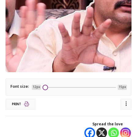
Font size:
12px
15px
PRINT
Spread the love