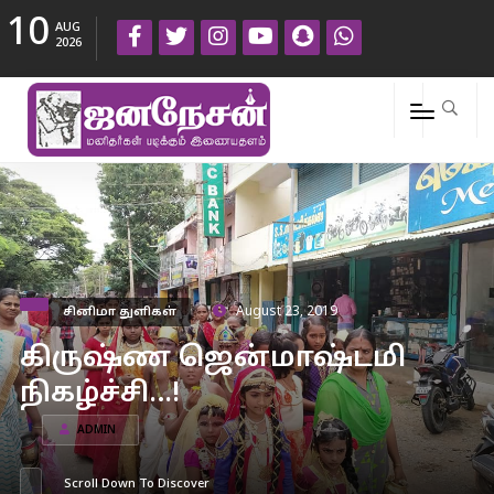
10
AUG
2026
சினிமா துளிகள்
August 23, 2019
கிருஷ்ண ஜென்மாஷ்டமி
நிகழ்ச்சி…!
ADMIN
Scroll Down To Discover