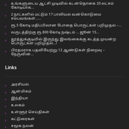
உங்களுடைய ஆட்சி முடிவில் கடன்தொகை 20 லட்சம்
கோடியாக…
2 நாட்களில் மட்டும் 17 பாலியல் வன்கொடுமை
சம்பவங்கள்……
ரூ.5 கோடி மதிப்பிலான போதை பொருட்கள் பறிமுதல் –…
வருடத்திற்கு ரூ.800 கோடி நஷ்டம் … ஜூன் 15…
தூத்துக்குடியில் இருந்து இலங்கைக்கு கடத்த முயன்ற
பொருட்கள் பறிமுதல்…!
பிரதமராக பதவியேற்று 12 ஆண்டுகள் நிறைவு –
நேருவின்…
Links
அரசியல்
ஆன்மிகம்
இந்தியா
உலகம்
உள்ளூர் செய்திகள்
கட்டுரைகள்
சமூக நலன்