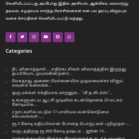
வெளியிடப்பட்டது.அப்போது இதில் அரசியல், ஆன்மீகம், வரலாற்று
தகவல், சமுதாயம் சார்ந்த பிரச்சினைகள் என பல தரப்பு விரும்பும்
வகை செய்திகள் வெளியிடப்பட்டு வந்தது.
Categories
நீட் வினாத்தாள்…. எதிர்கட்சிகள் விவாதத்தில் இருந்து
தப்பியோட முயல்கின்றனர்…
மேகதாது அணை பிரச்னையில் முதலமைச்சர் விஜய்
மவுனம் கலைக்க…
ஒரு மக்கள் சக்தியாக மாறனும்… “வீ த லீடர்ஸ்”…
உங்களுடைய ஆட்சி முடிவில் கடன்தொகை 20 லட்சம்
கோடியாக…
2 நாட்களில் மட்டும் 17 பாலியல் வன்கொடுமை
சம்பவங்கள்……
ரூ.5 கோடி மதிப்பிலான போதை பொருட்கள் பறிமுதல் –…
வருடத்திற்கு ரூ.800 கோடி நஷ்டம் … ஜூன் 15…
தூத்துக்குடியில் இருந்து இலங்கைக்கு கடத்த முயன்ற