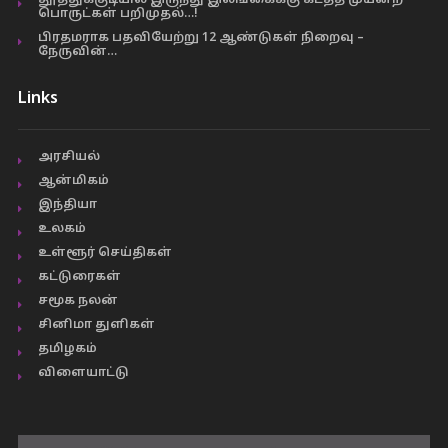
பொருட்கள் பறிமுதல்…!
பிரதமராக பதவியேற்று 12 ஆண்டுகள் நிறைவு –
நேருவின்…
Links
அரசியல்
ஆன்மிகம்
இந்தியா
உலகம்
உள்ளூர் செய்திகள்
கட்டுரைகள்
சமூக நலன்
சினிமா துளிகள்
தமிழகம்
விளையாட்டு