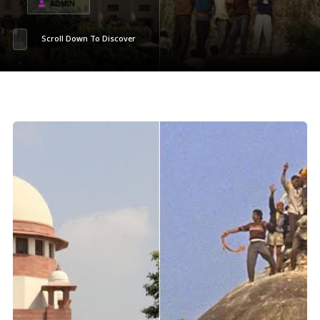
ADMIN
Scroll Down To Discover