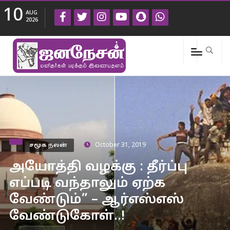
10
AUG
2026
சமூக நலன்
October 31, 2019
அயோத்தி வழக்கு : தீர்ப்பு
எப்படி வந்தாலும் ஏற்க
வேண்டும்” – ஆர்எஸ்எஸ்
வேண்டுகோள்..!