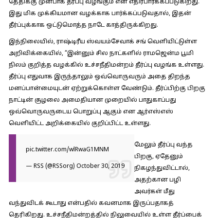
தேதிக்கு முன்பாக தீர்ப்பு வழங்கும் என எதிர்பார்க்கப்படுகிறது.
இது மிக முக்கியமான வழக்காக பார்க்கப்படுவதால், இதன்
தீர்ப்புக்காக ஒட்டுமொத்த நாடே காத்திருக்கிறது.
இந்நிலையில், ராஷ்டிரீய ஸ்வயம்சேவாக் சங் வெளியிட்டுள்ள
அறிவிக்கையில், “இன்னும் சில நாட்களில் ராமஜென்ம பூமி
நிலம் குறித்த வழக்கில் உச்சநீதிமன்றம் தீர்ப்பு வழங்க உள்ளது.
தீர்ப்பு எதுவாக இருந்தாலும் ஒவ்வொருவரும் அதை திறந்த
மனப்பான்மையுடன் ஏற்றுக்கொள்ள வேண்டும். தீர்ப்பிற்கு பிறகு
நாட்டின் சூழலை அமைதியான முறையில் பாதுகாப்பது
ஒவ்வொருவருடைய பொறுப்பு ஆகும் என ஆர்எஸ்எஸ்
வெளியிட்ட அறிக்கையில் குறிப்பிட்ட உள்ளது.
மேலும் தீர்ப்பு வந்த
pic.twitter.com/wlRwaG1MNM
பிறகு, ஏதேனும்
— RSS (@RSSorg)
October 30, 2019
நிகழந்துவிட்டால்,
அதற்கான பழி
அவர்கள் மீது
வந்துவிடக் கூடாது என்பதில் கவனமாக இருப்பதாகத்
தெரிகிறது. உச்சநீதிமன்றத்தில் நிலுவையில் உள்ள தீர்ப்பைக்