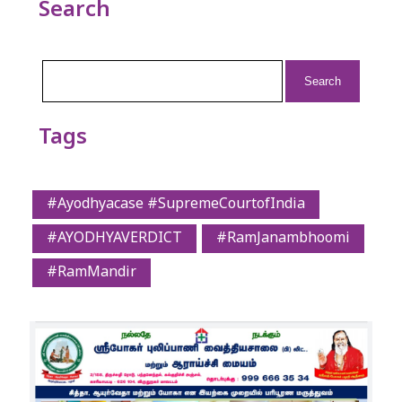
Search
Search
for:
Tags
#Ayodhyacase #SupremeCourtofIndia
#AYODHYAVERDICT
#RamJanambhoomi
#RamMandir