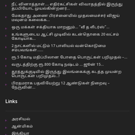
நீட் வினாத்தாள்…. எதிர்கட்சிகள் விவாதத்தில் இருந்து
தப்பியோட முயல்கின்றனர்…
மேகதாது அணை பிரச்னையில் முதலமைச்சர் விஜய்
மவுனம் கலைக்க…
ஒரு மக்கள் சக்தியாக மாறனும்… “வீ த லீடர்ஸ்”…
உங்களுடைய ஆட்சி முடிவில் கடன்தொகை 20 லட்சம்
கோடியாக…
2 நாட்களில் மட்டும் 17 பாலியல் வன்கொடுமை
சம்பவங்கள்……
ரூ.5 கோடி மதிப்பிலான போதை பொருட்கள் பறிமுதல் –…
வருடத்திற்கு ரூ.800 கோடி நஷ்டம் … ஜூன் 15…
தூத்துக்குடியில் இருந்து இலங்கைக்கு கடத்த முயன்ற
பொருட்கள் பறிமுதல்…!
பிரதமராக பதவியேற்று 12 ஆண்டுகள் நிறைவு –
நேருவின்…
Links
அரசியல்
ஆன்மிகம்
இந்தியா