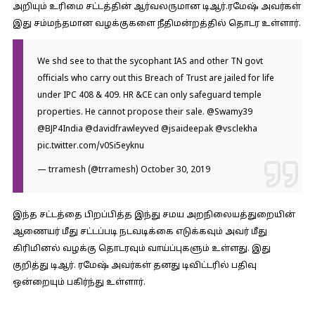
அறியும் உரிமை சட்டத்தின் ஆர்வலருமான டிஆர்.ரமேஷ் அவர்கள்
இது சம்மந்தமான வழக்குகளை நீதிமன்றத்தில் தொடர உள்ளார்.
We shd see to that the sycophant IAS and other TN govt
officials who carry out this Breach of Trust are jailed for life
under IPC 408 & 409. HR &CE can only safeguard temple
properties. He cannot propose their sale.
@Swamy39
@BJP4India
@davidfrawleyved
@jsaideepak
@vsclekha
pic.twitter.com/v0Si5eyknu
— trramesh (@trramesh)
October 30, 2019
இந்த சட்டத்தை பிறப்பித்த இந்து சமய அறநிலையத்துறையின்
ஆணையர் மீது சட்டப்படி நடவடிக்கை எடுக்கவும் அவர் மீது
கிரிமினல் வழக்கு தொடரவும் வாய்ப்புகளும் உள்ளது. இது
குறித்து டிஆர். ரமேஷ் அவர்கள் தனது டிவிட்டரில் பதிவு
ஒன்றையும் பகிர்ந்து உள்ளார்.