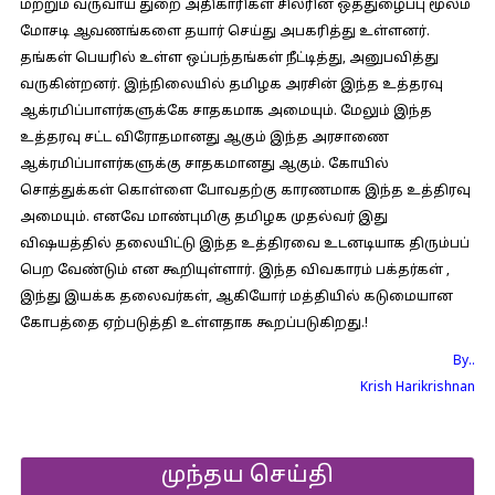
மற்றும் வருவாய் துறை அதிகாரிகள் சிலரின் ஒத்துழைப்பு மூலம்
மோசடி ஆவணங்களை தயார் செய்து அபகரித்து உள்ளனர்.
தங்கள் பெயரில் உள்ள ஒப்பந்தங்கள் நீட்டித்து, அனுபவித்து
வருகின்றனர். இந்நிலையில் தமிழக அரசின் இந்த உத்தரவு
ஆக்ரமிப்பாளர்களுக்கே சாதகமாக அமையும். மேலும் இந்த
உத்தரவு சட்ட விரோதமானது ஆகும் இந்த அரசாணை
ஆக்ரமிப்பாளர்களுக்கு சாதகமானது ஆகும். கோயில்
சொத்துக்கள் கொள்ளை போவதற்கு காரணமாக இந்த உத்திரவு
அமையும். எனவே மாண்புமிகு தமிழக முதல்வர் இது
விஷயத்தில் தலையிட்டு இந்த உத்திரவை உடனடியாக திரும்பப்
பெற வேண்டும் என கூறியுள்ளார். இந்த விவகாரம் பக்தர்கள் ,
இந்து இயக்க தலைவர்கள், ஆகியோர் மத்தியில் கடுமையான
கோபத்தை ஏற்படுத்தி உள்ளதாக கூறப்படுகிறது.!
By..
Krish Harikrishnan
முந்தய செய்தி