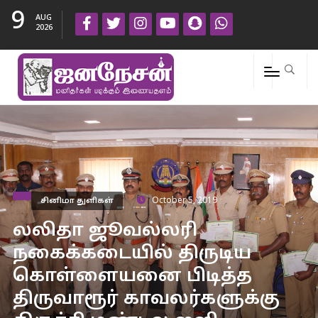
9
AUG
2026
சினிமா துளிகள்
October 5, 2019
லலிதா ஜூவல்லரி
நகைக்கடையில் திருடிய
கொள்ளையனை பிடித்த
திருவாரூர் காவலர்களுக்கு