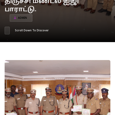
திருச்சி மண்டல ஐஜி
பாராட்டு.
ADMIN
Scroll Down To Discover