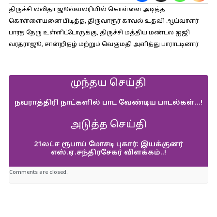
திருச்சி லலிதா ஜூவ்வலரியில் கொள்ளை அடித்த
கொள்ளையனை பிடித்த, திருவாரூர் காவல் உதவி ஆய்வாளர்
பாரத நேரு உள்ளிட்டோருக்கு, திருச்சி மத்திய மண்டல ஐஜி
வரதராஜூ, சான்றிதழ் மற்றும் வெகுமதி அளித்து பாராட்டினார்
முந்தய செய்தி
நவரா‌த்‌தி‌ரி நா‌ட்க‌ளி‌ல் பாட வே‌ண்டிய பாட‌ல்கள்…!
அடுத்த செய்தி
21லட்ச ரூபாய் மோசடி புகார்: இயக்குனர்
எஸ்.ஏ.சந்திரசேகர் விளக்கம்..!
Comments are closed.