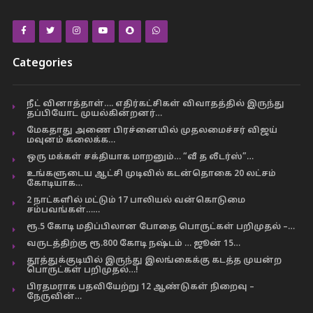
Categories
நீட் வினாத்தாள்…. எதிர்கட்சிகள் விவாதத்தில் இருந்து
தப்பியோட முயல்கின்றனர்…
மேகதாது அணை பிரச்னையில் முதலமைச்சர் விஜய்
மவுனம் கலைக்க…
ஒரு மக்கள் சக்தியாக மாறனும்… “வீ த லீடர்ஸ்”…
உங்களுடைய ஆட்சி முடிவில் கடன்தொகை 20 லட்சம்
கோடியாக…
2 நாட்களில் மட்டும் 17 பாலியல் வன்கொடுமை
சம்பவங்கள்……
ரூ.5 கோடி மதிப்பிலான போதை பொருட்கள் பறிமுதல் –…
வருடத்திற்கு ரூ.800 கோடி நஷ்டம் … ஜூன் 15…
தூத்துக்குடியில் இருந்து இலங்கைக்கு கடத்த முயன்ற
பொருட்கள் பறிமுதல்…!
பிரதமராக பதவியேற்று 12 ஆண்டுகள் நிறைவு –
நேருவின்…